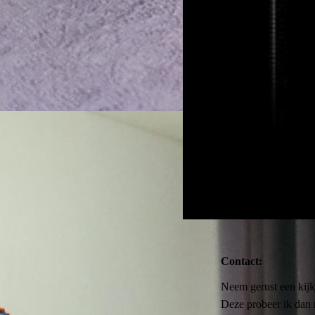
Contact:
Neem gerust een kijkj
Deze probeer ik dan 