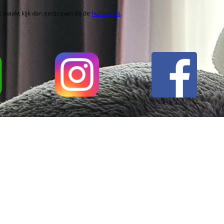
 maakt kijk dan eerst even bij de
huisregels
.