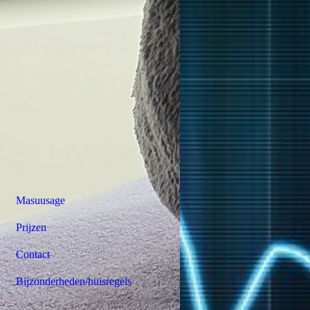
Masuusage
Prijzen
Contact
Bijzonderheden/huisregels