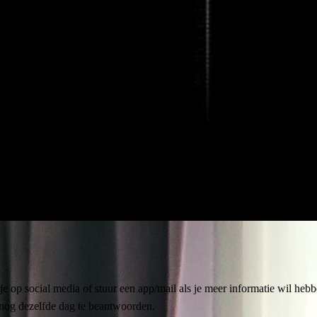
e op social media of stuur een app/mail als je meer informatie wil heb
nog dezelfde dag te beantwoorden.