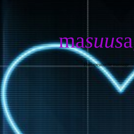
ma
suus
a
Therapeutische massage