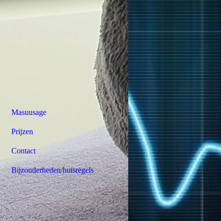
Masuusage
Prijzen
Contact
Bijzonderheden/huisregels