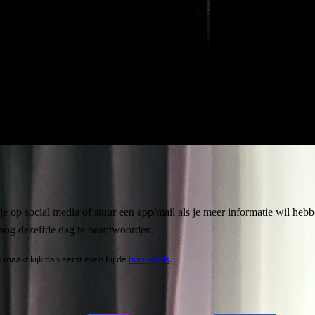
e op social media of stuur een app/mail als je meer informatie wil heb
nog dezelfde dag te beantwoorden.
 maakt kijk dan eerst even bij de
huisregels
.