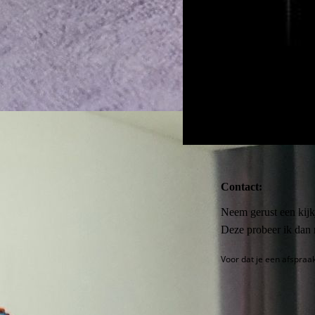
Contact:
Neem gerust een kijkj
Deze probeer ik dan 
Voor dat je een afspraak