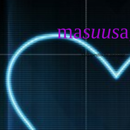
ma
suus
a
Therapeutische massage