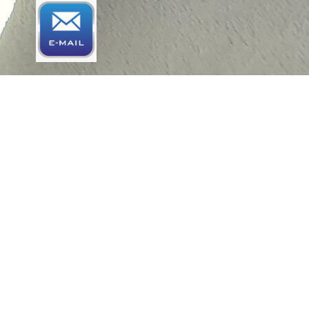
3202 KG Spijkenisse