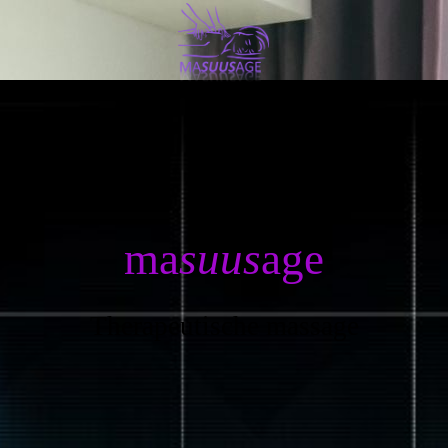
ma
suus
age
Therapeutische massage