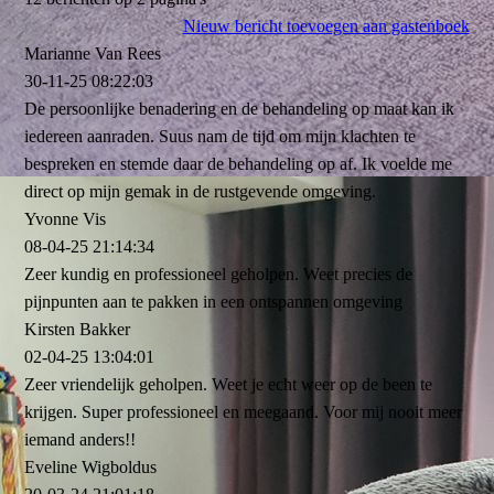
Nieuw bericht toevoegen aan gastenboek
Marianne Van Rees
30-11-25
08:22:03
De persoonlijke benadering en de behandeling op maat kan ik
iedereen aanraden. Suus nam de tijd om mijn klachten te
bespreken en stemde daar de behandeling op af. Ik voelde me
direct op mijn gemak in de rustgevende omgeving.
Yvonne Vis
08-04-25
21:14:34
Zeer kundig en professioneel geholpen. Weet precies de
pijnpunten aan te pakken in een ontspannen omgeving
Kirsten Bakker
02-04-25
13:04:01
Zeer vriendelijk geholpen. Weet je echt weer op de been te
krijgen. Super professioneel en meegaand. Voor mij nooit meer
iemand anders!!
Eveline Wigboldus