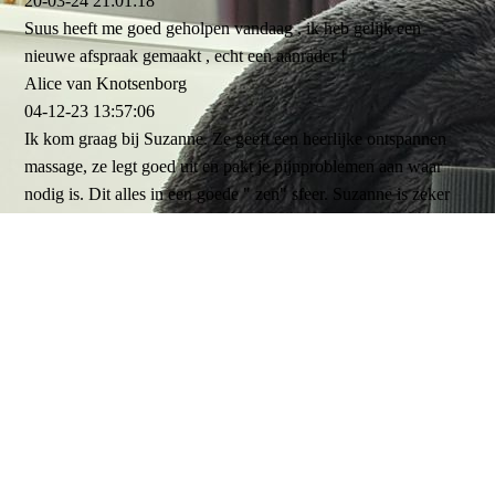
20-03-24
21:01:18
Suus heeft me goed geholpen vandaag , ik heb gelijk een
nieuwe afspraak gemaakt , echt een aanrader !
Alice van Knotsenborg
04-12-23
13:57:06
Ik kom graag bij Suzanne. Ze geeft een heerlijke ontspannen
massage, ze legt goed uit en pakt je pijnproblemen aan waar
nodig is. Dit alles in een goede " zen" sfeer. Suzanne is zeker
aan te raden!
Jeslin Van der Velden
21-11-23
15:17:18
Ik ben nu 2 keer bij Suus geweest en ik ga altijd ontspannen
weg. Ze weet precies wat ze moet doen op persoonlijk niveau
en geeft ook goed advies en tips. Ik ga zeker terug!
Deborah Vermaak-de Vries
06-11-22
20:22:29
Super fijne ontspanningsmassage gehad. Zeker een aanrader en
voor herhaling vatbaar 😉